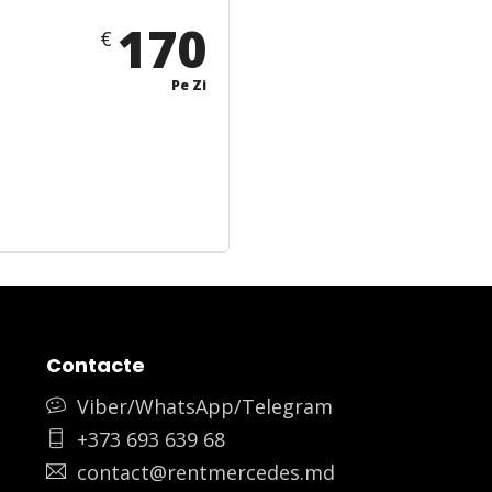
170
€
Pe Zi
Contacte
Viber/WhatsApp/Telegram
+373 693 639 68
contact@rentmercedes.md