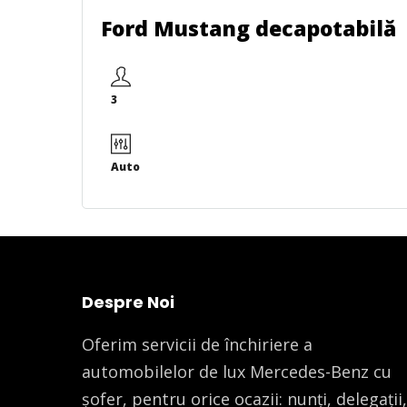
Ford Mustang decapotabilă
3
Auto
Despre Noi
Oferim servicii de închiriere a
automobilelor de lux Mercedes-Benz cu
șofer, pentru orice ocazii: nunți, delegații,