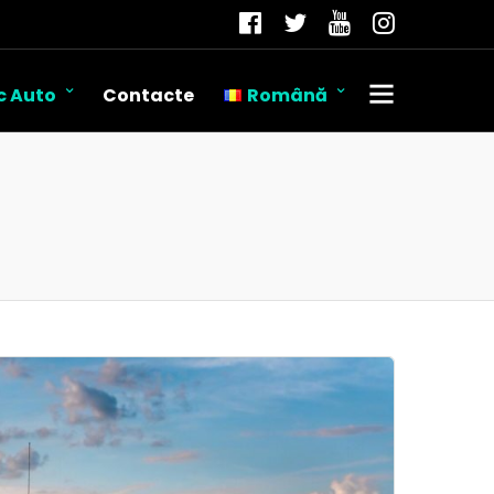
c Auto
Contacte
Română
Română
Русский
English