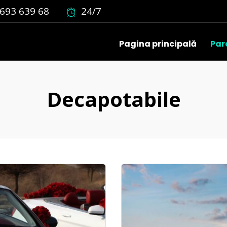
693 639 68
24/7
Pagina principală
Par
Decapotabile