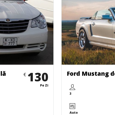
130
lă
Ford Mustang d
€
Pe Zi
3
Auto