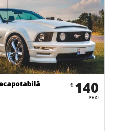
140
ecapotabilă
€
Pe Zi