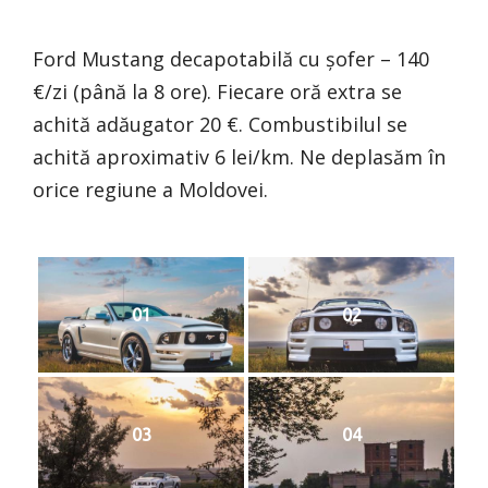
Ford Mustang decapotabilă cu șofer – 140
€/zi (până la 8 ore). Fiecare oră extra se
achită adăugator 20 €. Combustibilul se
achită aproximativ 6 lei/km. Ne deplasăm în
orice regiune a Moldovei.
01
02
03
04