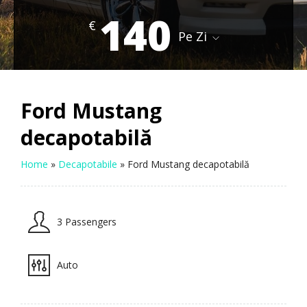
140
€
Pe Zi
Ford Mustang
decapotabilă
Home
»
Decapotabile
»
Ford Mustang decapotabilă
3 Passengers
Auto