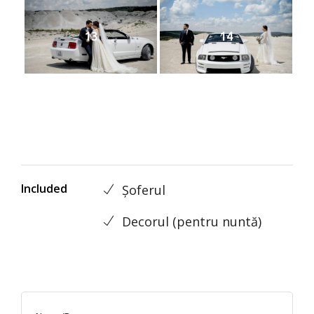
13
14
Included
Șoferul
Decorul (pentru nuntă)