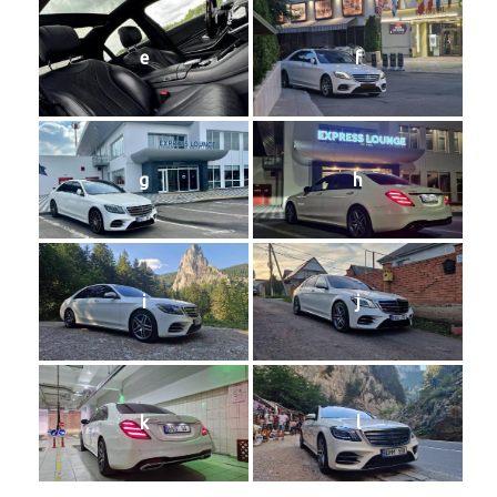
e
f
g
h
i
j
k
l