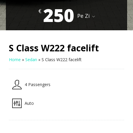
250
€
Pe Zi
S Class W222 facelift
Home
»
Sedan
»
S Class W222 facelift
4 Passengers
Auto