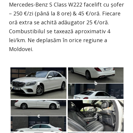
Mercedes-Benz S Class W222 facelift cu șofer
– 250 €/zi (până la 8 ore) & 45 €/oră. Fiecare
oră extra se achită adăugator 25 €/oră.
Combustibilul se taxează aproximativ 4
lei/km. Ne deplasăm în orice regiune a
Moldovei.
a
b
c
d