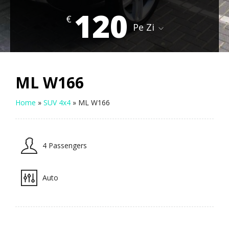
120
€
Pe Zi
ML W166
Home
»
SUV 4x4
»
ML W166
4 Passengers
Auto