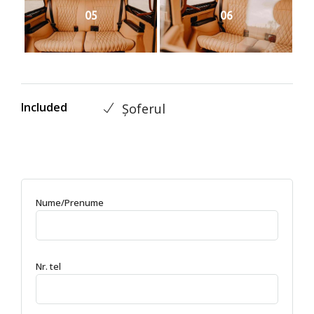
05
06
Included
Șoferul
Nume/Prenume
Nr. tel