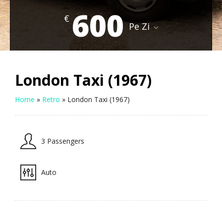
600
€
Pe Zi
London Taxi (1967)
Home
»
Retro
»
London Taxi (1967)
3 Passengers
Auto