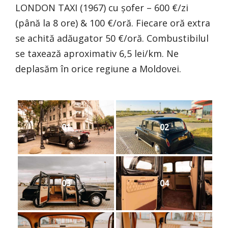
LONDON TAXI (1967) cu șofer – 600 €/zi
(până la 8 ore) & 100 €/oră. Fiecare oră extra
se achită adăugator 50 €/oră. Combustibilul
se taxează aproximativ 6,5 lei/km. Ne
deplasăm în orice regiune a Moldovei.
01
02
03
04