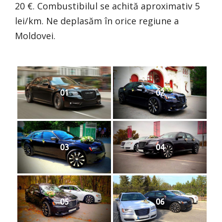
20 €. Combustibilul se achită aproximativ 5
lei/km. Ne deplasăm în orice regiune a
Moldovei.
01
02
03
04
05
06