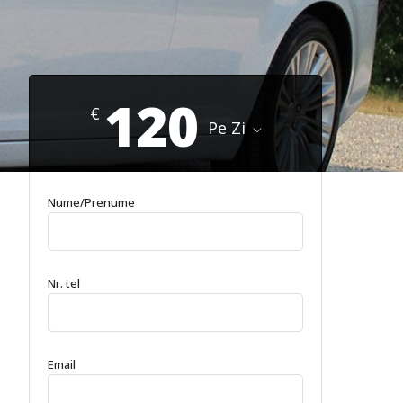
120
€
Pe Zi
Nume/Prenume
Nr. tel
Email