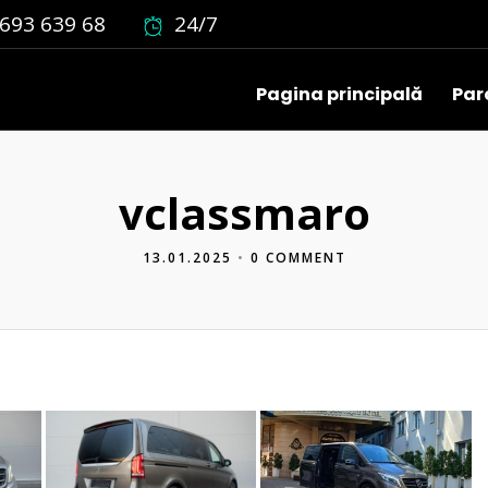
693 639 68
24/7
Pagina principală
Par
vclassmaro
13.01.2025
•
0 COMMENT