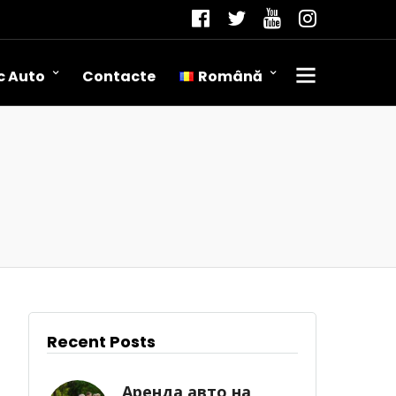
c Auto
Contacte
Română
Română
Русский
English
Recent Posts
Аренда авто на