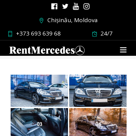
Chișinău, Moldova
sw221negre
+373 693 639 68
24/7
02.03.2019
•
0 COMMENT
01
02
03
04