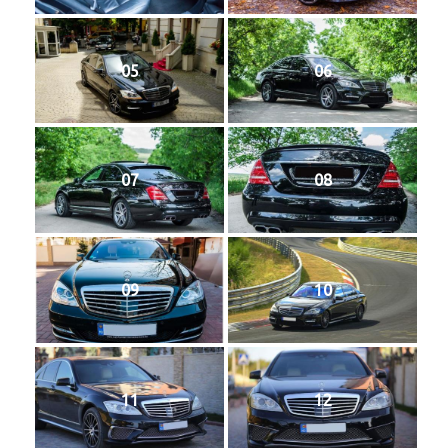
05
06
07
08
09
10
11
12