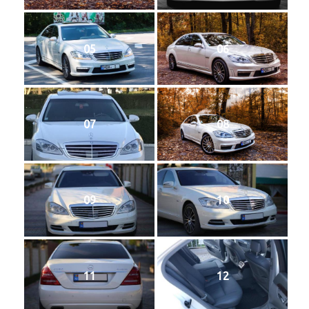
05
06
07
08
09
10
11
12