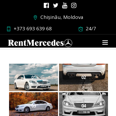
Chișinău, Moldova
sw221albe2
+373 693 639 68
24/7
01.03.2019
•
0 COMMENT
01
02
03
04