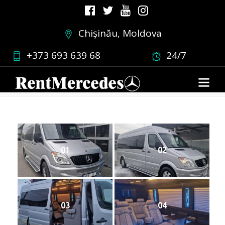
Chișinău, Moldova
sprintervip
+373 693 639 68
24/7
23.03.2026
•
0 COMMENT
01
02
03
04