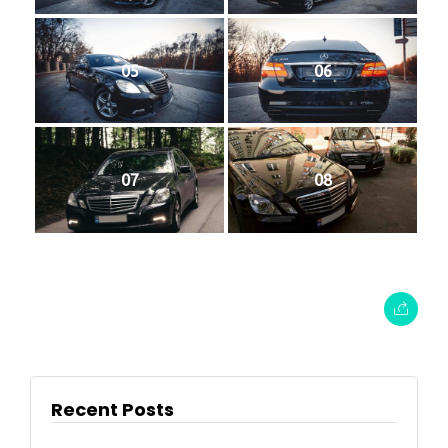
05
06
07
08
Recent Posts