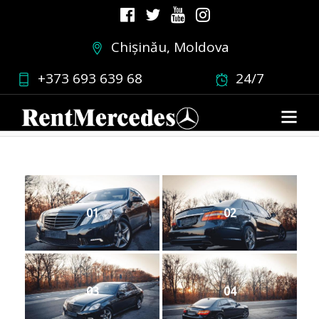
Chișinău, Moldova
ew212negre2
+373 693 639 68
24/7
04.03.2019
•
0 COMMENT
01
02
03
04