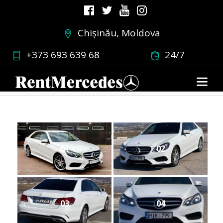
Chișinău, Moldova
ew212faceliftalbe2
+373 693 639 68
24/7
02.03.2019
•
0 COMMENT
01
02
03
04