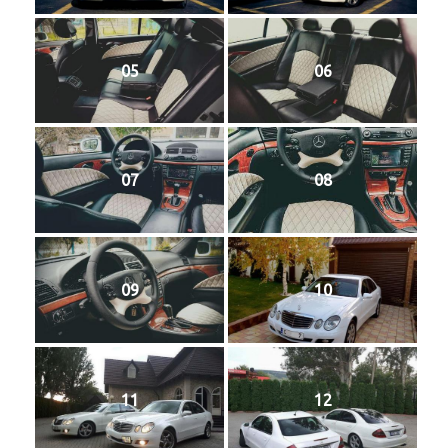
05
06
07
08
09
10
11
12