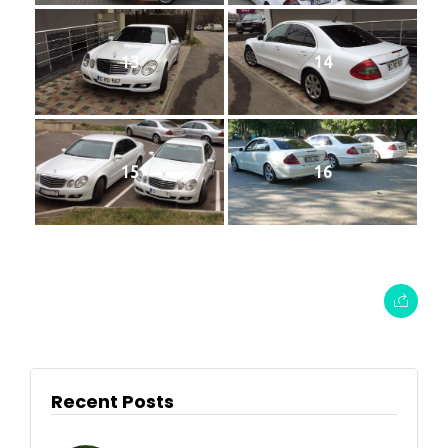
13
14
15
16
Recent Posts