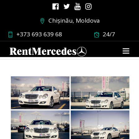
Chișinău, Moldova
ew211albe2
+373 693 639 68
24/7
04.03.2019
•
0 COMMENT
01
02
03
04