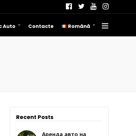
c Auto
Contacte
Română
Română
Русский
English
Recent Posts
Аренда авто на