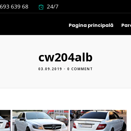
693 639 68
24/7
Pagina principală
Par
cw204alb
03.09.2019
•
0 COMMENT