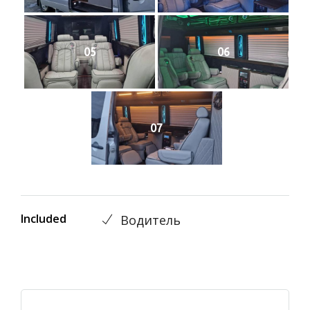
05
06
07
Included
Водитель