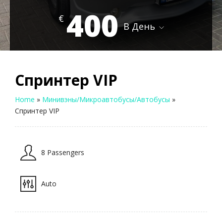
400
€
В День
Спринтер VIP
Home
»
Минивэны/Микроавтобусы/Автобусы
»
Спринтер VIP
8 Passengers
Auto