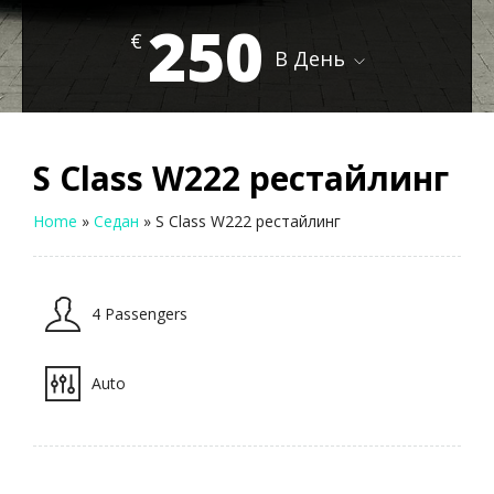
250
€
В День
S Class W222 рестайлинг
Home
»
Седан
»
S Class W222 рестайлинг
4 Passengers
Auto