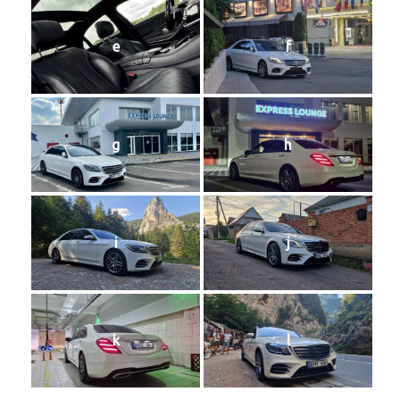
e
f
g
h
i
j
k
l