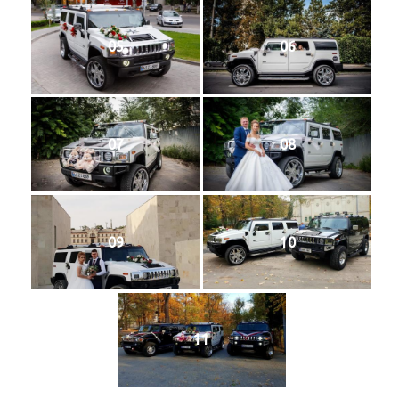
05
06
07
08
09
10
11