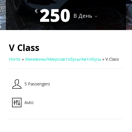
250
€
В День
V Class
Home
»
Минивэны/Микроавтобусы/Автобусы
»
V Class
5 Passengers
Auto