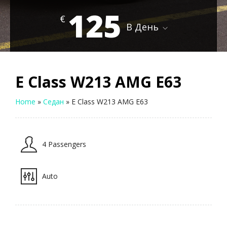
125
€
В День
E Class W213 AMG E63
Home
»
Седан
»
E Class W213 AMG E63
4 Passengers
Auto