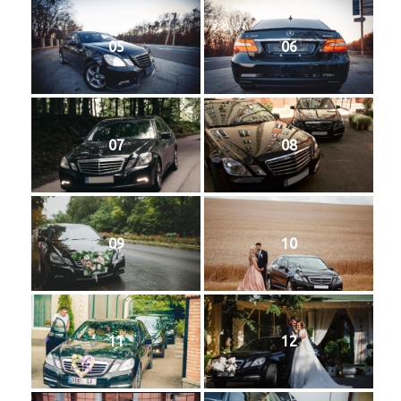
05
06
07
08
09
10
11
12