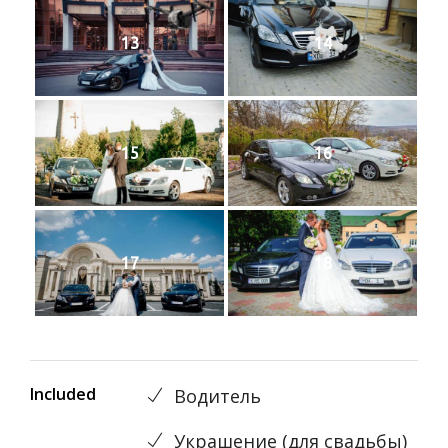
13
14
15
16
17
18
Included
Водитель
Украшениe (для свадьбы)