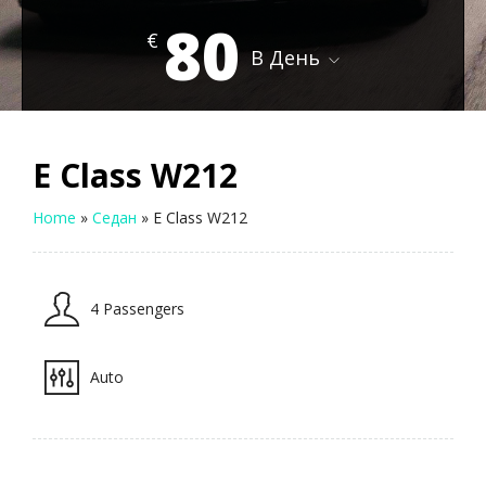
80
€
В День
E Class W212
Home
»
Седан
»
E Class W212
4 Passengers
Auto