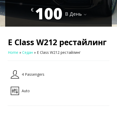
100
€
В День
E Class W212 рестайлинг
Home
»
Седан
»
E Class W212 рестайлинг
4 Passengers
Auto